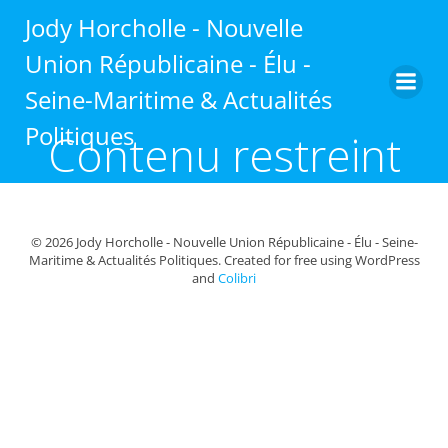
Aller
Jody Horcholle - Nouvelle
au
contenu
Union Républicaine - Élu -
Seine-Maritime & Actualités
Politiques
Contenu restreint
© 2026 Jody Horcholle - Nouvelle Union Républicaine - Élu - Seine-
Maritime & Actualités Politiques. Created for free using WordPress
and
Colibri