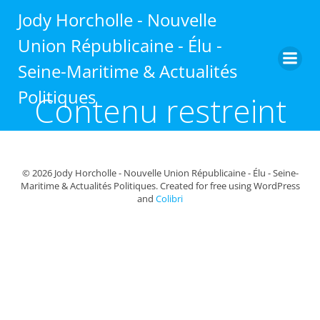
Aller
Jody Horcholle - Nouvelle
au
contenu
Union Républicaine - Élu -
Seine-Maritime & Actualités
Politiques
Contenu restreint
© 2026 Jody Horcholle - Nouvelle Union Républicaine - Élu - Seine-
Maritime & Actualités Politiques. Created for free using WordPress
and
Colibri