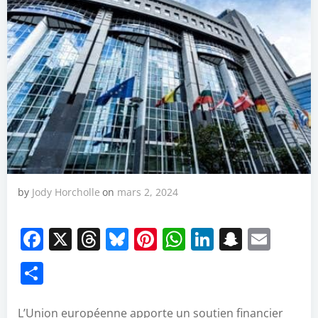
by
Jody Horcholle
on
mars 2, 2024
Facebook
X
Threads
Bluesky
Pinterest
WhatsApp
LinkedIn
Snapch
Emai
Partager
L’Union européenne apporte un soutien financier