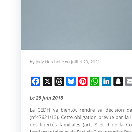
by
Jody Horcholle
on
juillet 29, 2021
Facebook
X
Threads
Bluesky
Pinterest
Whats
Link
S
Le 25 juin 2018
La CEDH va bientôt rendre sa décision dan
(n°47621/13). Cette obligation prévue par la l
des libertés familiales (art. 8 et 9 de la