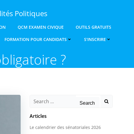
ités Politiques
ION
QCM EXAMEN CIVIQUE
OUTILS GRATUITS
FORMATION POUR CANDIDATS
S’INSCRIRE
bligatoire ?
Search
for:
Articles
Le calendrier des sénatoriales 2026