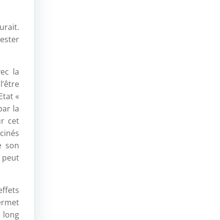
urait.
ester
ec la
’être
Etat «
par la
r cet
ccinés
e son
l peut
ffets
ermet
 long