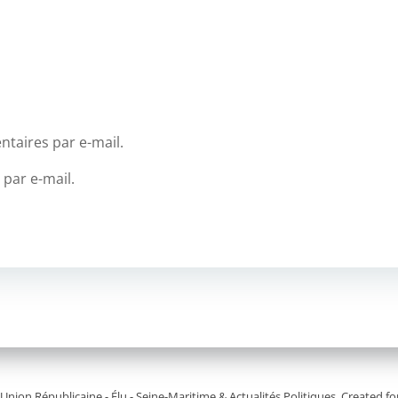
taires par e-mail.
 par e-mail.
Union Républicaine - Élu - Seine-Maritime & Actualités Politiques. Created 