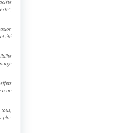
ociété
exte”
,
casion
nt été
bilité
 marge
effets
y a un
 tous,
s plus