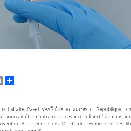
App
edIn
napchat
Email
Partager
s l’affaire Pavel VAVŘIČKA et autres c. République tc
oi pourrait être contraire au respect la liberté de conscie
 Convention Européenne des Droits de l’Homme et des lib