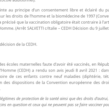
tocole additionnel).
inte au principe d’un consentement libre et éclairé du pa
n sur les droits de l’homme et la biomédecine de 1997 (Conv
récisé que la vaccination obligatoire était contraire à l’art
omme. (Arrêt SALVETTI c/Italie – CEDH Décision du 9 juille
 décision de la CEDH.
des écoles maternelles faute d’avoir été vaccinés, en Répu
l’Homme (CEDH) a rendu son avis jeudi 8 avril 2021 : dan
toire de ces enfants contre neuf maladies (diphtérie, tét
ion des dispositions de la Convention européenne des droi
.
 légitimes de protection de la santé ainsi que des droits d’autrui,
accins en question et ceux qui ne peuvent pas se faire vacciner po