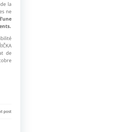
 de la
es ne
d’une
ents.
ilité
VŘIČKA
tat de
ctobre
t post