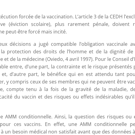
cution forcée de la vaccination. L’article 3 de la CEDH l’excl
e (éviction scolaire), plus rarement pénale, doivent r
e peut-être forcé mais incité.
ux décisions a jugé compatible l’obligation vaccinale av
a protection des droits de l’homme et de la dignité de l
e et de la médecine (Oviedo, 4 avril 1997). Pour le Conseil d’
ble entre, d’une part, la contrainte et le risque présentés 
t, d’autre part, le bénéfice qui en est attendu tant pou
tier, y compris ceux de ses membres qui ne peuvent être va
le, compte tenu à la fois de la gravité de la maladie, d
cacité du vaccin et des risques ou effets indésirables qu’i
e AMM conditionnelle. Ainsi, la question des risques ou e
pour ces vaccins. En effet, une AMM conditionnelle p
à un besoin médical non satisfait avant que des données à