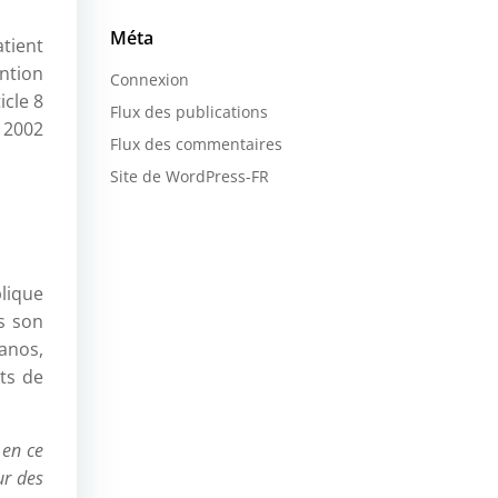
Méta
tient
ention
Connexion
icle 8
Flux des publications
t 2002
Flux des commentaires
Site de WordPress-FR
blique
s son
anos,
ts de
 en ce
ur des