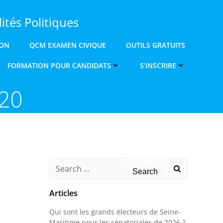
ités Politiques
ION
QCM EXAMEN CIVIQUE
OUTILS GRATUITS
FORMATION POUR CANDIDATS
S’INSCRIRE
020
Search
for:
Articles
Qui sont les grands électeurs de Seine-
Maritime pour les sénatoriales de 2026 ?