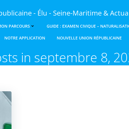
ublicaine - Élu - Seine-Maritime & Actual
MON PARCOURS
GUIDE : EXAMEN CIVIQUE – NATURALISAT
NOTRE APPLICATION
NOUVELLE UNION RÉPUBLICAINE
sts in septembre 8, 2