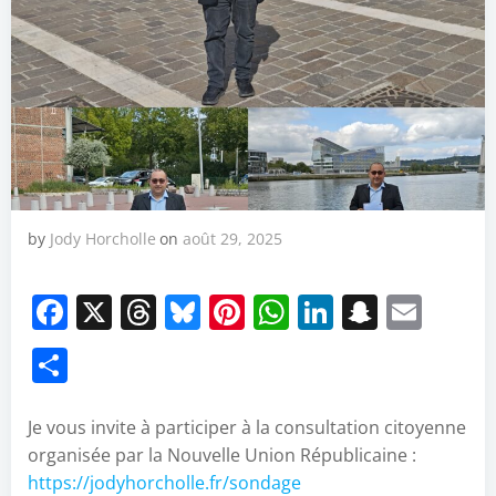
by
Jody Horcholle
on
août 29, 2025
Facebook
X
Threads
Bluesky
Pinterest
WhatsApp
LinkedIn
Snapch
Emai
Partager
Je vous invite à participer à la consultation citoyenne
organisée par la Nouvelle Union Républicaine :
https://jodyhorcholle.fr/sondage