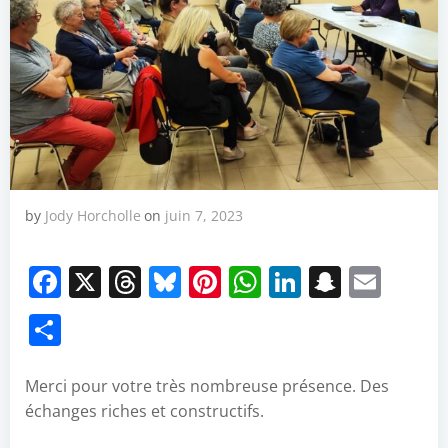
by
Jody Horcholle
on
juin 7, 2023
Facebook
X
Threads
Bluesky
Pinterest
WhatsApp
LinkedIn
Snapch
Emai
Partager
Merci pour votre très nombreuse présence. Des
échanges riches et constructifs.