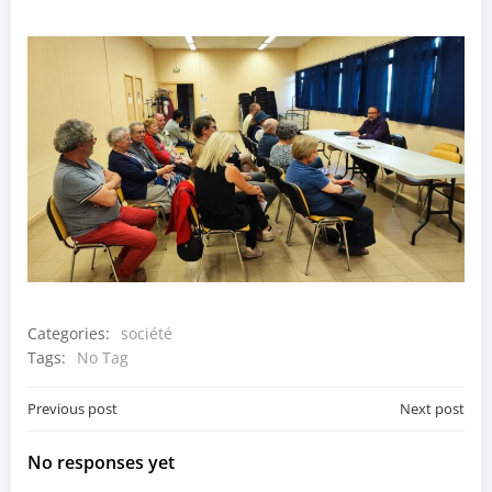
Categories:
société
Tags:
No Tag
Post
Post
Previous post
Next post
navigation
navigation
No responses yet