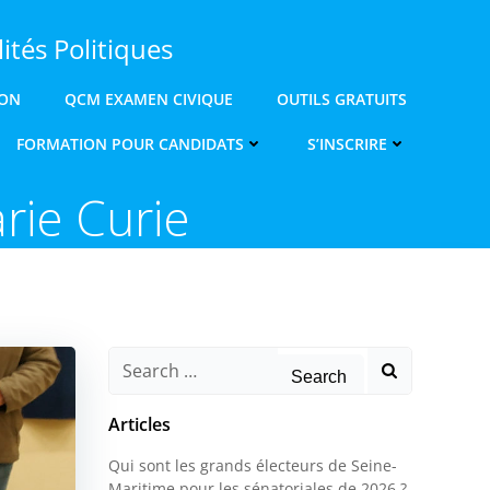
ités Politiques
ION
QCM EXAMEN CIVIQUE
OUTILS GRATUITS
FORMATION POUR CANDIDATS
S’INSCRIRE
rie Curie
Search
for:
Articles
Qui sont les grands électeurs de Seine-
Maritime pour les sénatoriales de 2026 ?