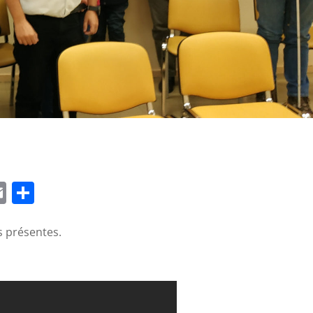
App
edIn
napchat
Email
Partager
s présentes.