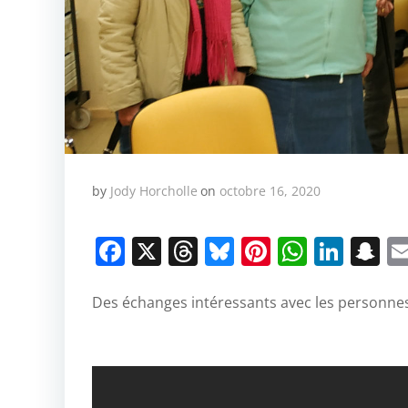
by
Jody Horcholle
on
octobre 16, 2020
Facebook
X
Threads
Bluesky
Pinterest
Whats
Link
S
Des échanges intéressants avec les personne