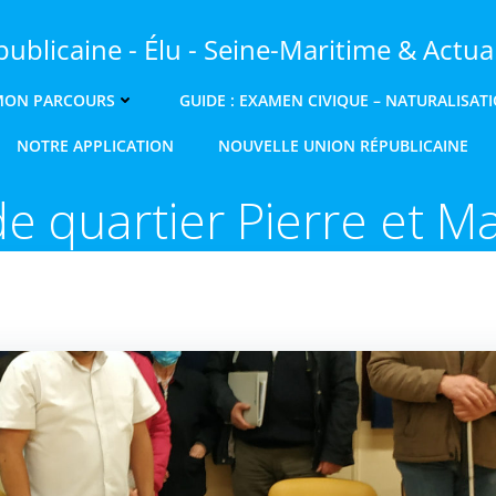
ublicaine - Élu - Seine-Maritime & Actual
MON PARCOURS
GUIDE : EXAMEN CIVIQUE – NATURALISAT
NOTRE APPLICATION
NOUVELLE UNION RÉPUBLICAINE
e quartier Pierre et Ma