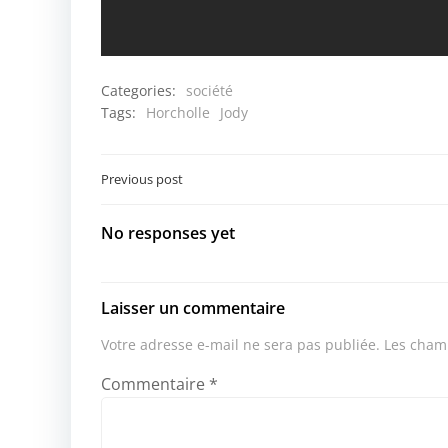
Categories:
société
Tags:
Horcholle
Jody
Post
Previous post
navigation
No responses yet
Laisser un commentaire
Votre adresse e-mail ne sera pas publiée.
Les champ
Commentaire
*