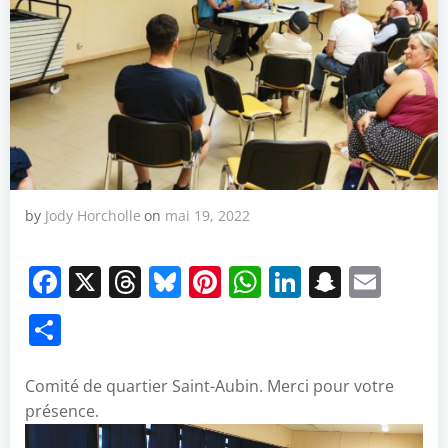
by
Jody Horcholle
on
mai 19, 2022
Facebook
X
Threads
Bluesky
Pinterest
WhatsApp
LinkedIn
Snapch
Emai
Partager
Comité de quartier Saint-Aubin. Merci pour votre
présence.