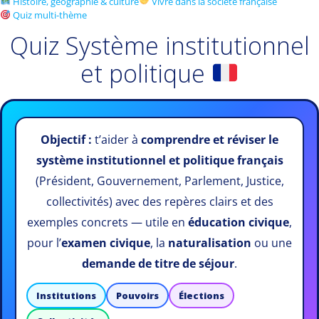
Histoire, géographie & culture
Vivre dans la société française
Quiz multi-thème
Quiz Système institutionnel
et politique
Objectif :
t’aider à
comprendre et réviser le
système institutionnel et politique français
(Président, Gouvernement, Parlement, Justice,
collectivités) avec des repères clairs et des
exemples concrets — utile en
éducation civique
,
pour l’
examen civique
, la
naturalisation
ou une
demande de titre de séjour
.
Institutions
Pouvoirs
Élections