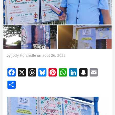
by
Jody Horcholle
on
août 26, 2025
Facebook
X
Threads
Bluesky
Pinterest
WhatsApp
LinkedIn
Snapch
Emai
Partager