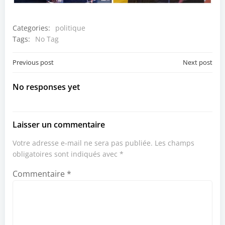
Categories:
politique
Tags:
No Tag
Post
Post
Previous post
Next post
navigation
navigation
No responses yet
Laisser un commentaire
Votre adresse e-mail ne sera pas publiée.
Les champs
obligatoires sont indiqués avec
*
Commentaire
*