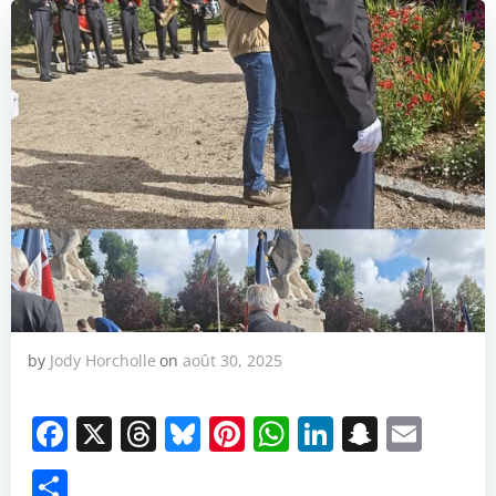
by
Jody Horcholle
on
août 30, 2025
Facebook
X
Threads
Bluesky
Pinterest
WhatsApp
LinkedIn
Snapch
Emai
Partager