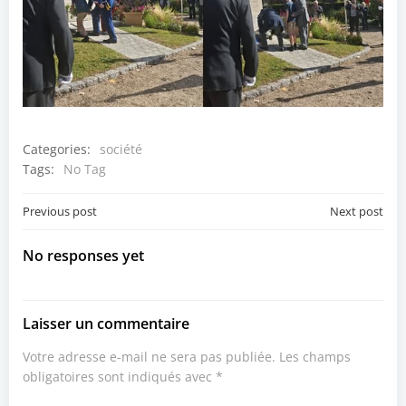
Categories:
société
Tags:
No Tag
Post
Post
Previous post
Next post
navigation
navigation
No responses yet
Laisser un commentaire
Votre adresse e-mail ne sera pas publiée.
Les champs
obligatoires sont indiqués avec
*