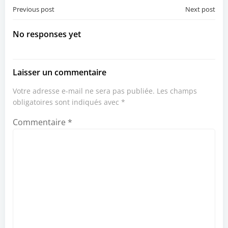
Post
Post
Previous post
Next post
navigation
navigation
No responses yet
Laisser un commentaire
Votre adresse e-mail ne sera pas publiée.
Les champs
obligatoires sont indiqués avec
*
Commentaire
*