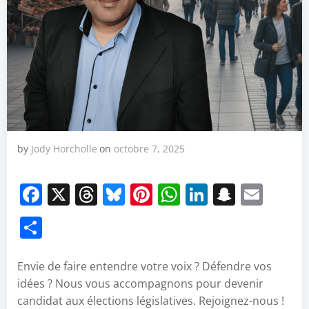
by
Jody Horcholle
on
octobre 7, 2025
Facebook
X
Threads
Bluesky
Pinterest
WhatsApp
LinkedIn
Snapch
Emai
Partager
Envie de faire entendre votre voix ? Défendre vos
idées ? Nous vous accompagnons pour devenir
candidat aux élections législatives. Rejoignez-nous !