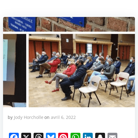
by
Jody Horcholle
on
avril 6, 2022
Facebook
X
Threads
Bluesky
Pinterest
WhatsApp
LinkedIn
Snapch
Emai