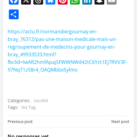
Partager
https://actu.fr/normandie/gournay-en-
bray_76312/pas-une-maison-medicale-mais-un-
regroupement-de-medecins-pour-gournay-en-
bray_49933533.html?
fbclid=IwAR2hmfApaj5FWWNWd42tC6Yzt1Ej7RVV3F-
97NqT1z58r4_OAQMbbxSylmo
Categories:
société
Tags:
No Tag
Post
Post
Previous post
Next post
navigation
navigation
No responses yet