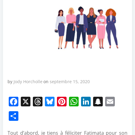
by
Jody Horcholle
on
septembre 15, 2020
Facebook
X
Threads
Bluesky
Pinterest
WhatsApp
LinkedIn
Snapch
Emai
Partager
Tout d’abord, je tiens à féliciter Fatimata pour son