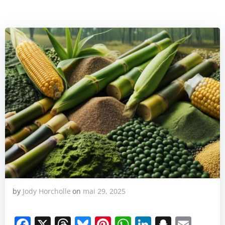
by
Jody Horcholle
on
mai 29, 2025
Facebook
X
Threads
Bluesky
Pinterest
WhatsApp
LinkedIn
Snapch
Emai