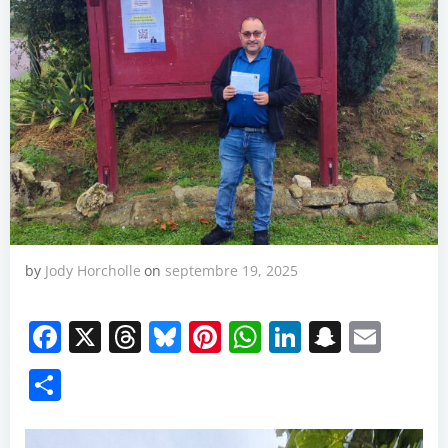
by
Jody Horcholle
on
septembre 19, 2025
Facebook
X
Threads
Bluesky
Pinterest
WhatsApp
LinkedIn
Snapch
Emai
Partager