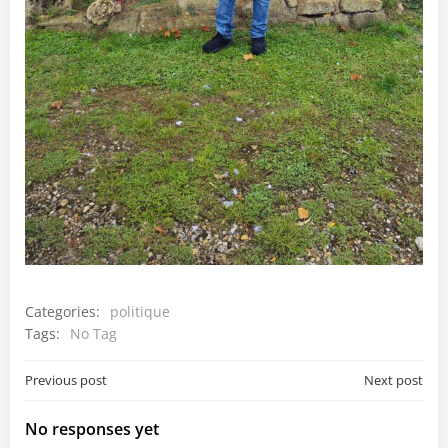
Categories:
politique
Tags:
No Tag
Post
Post
Previous post
Next post
navigation
navigation
No responses yet