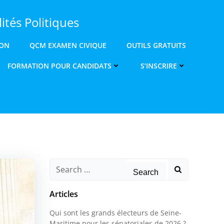
ités Politiques
ION
QCM EXAMEN CIVIQUE
OUTILS GRATUITS
FORMATION POUR CANDIDATS
S’INSCRIRE
Search
for:
Articles
Qui sont les grands électeurs de Seine-
Maritime pour les sénatoriales de 2026 ?