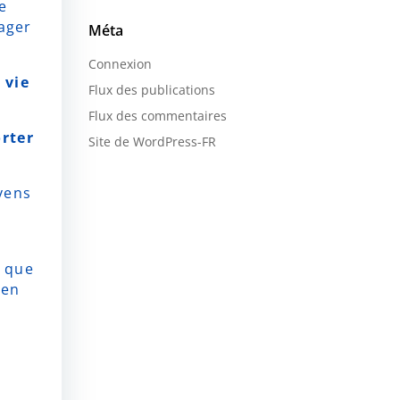
e
ager
Méta
Connexion
 vie
Flux des publications
Flux des commentaires
orter
Site de WordPress-FR
yens
t que
 en