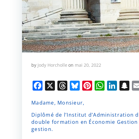
by
Jody Horcholle
on
mai 20, 2022
Facebook
X
Threads
Bluesky
Pinterest
Whats
Link
S
Madame, Monsieur,
Diplômé de l’Institut d’Administration 
double formation en Économie Gestion 
gestion.