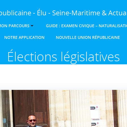
ublicaine - Élu - Seine-Maritime & Actual
MON PARCOURS
GUIDE : EXAMEN CIVIQUE – NATURALISAT
NOTRE APPLICATION
NOUVELLE UNION RÉPUBLICAINE
Élections législatives