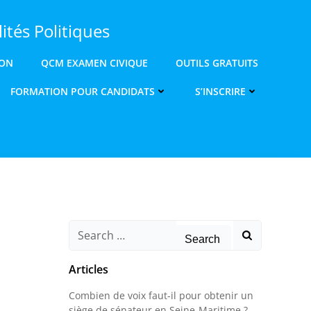
ités Politiques
ION
QCM EXAMEN CIVIQUE
OUTILS GRATUITS
FORMATION POUR CANDIDATS
S’INSCRIRE
Search
for:
Articles
Combien de voix faut-il pour obtenir un
siège de sénateur en Seine-Maritime ?