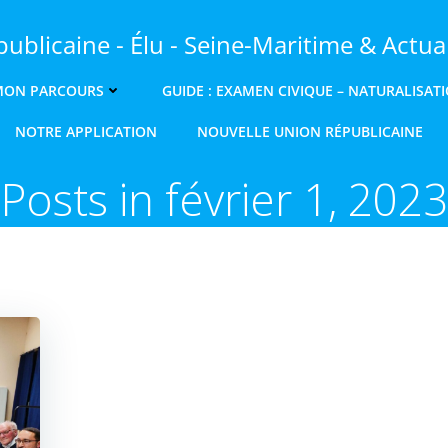
ublicaine - Élu - Seine-Maritime & Actual
MON PARCOURS
GUIDE : EXAMEN CIVIQUE – NATURALISAT
NOTRE APPLICATION
NOUVELLE UNION RÉPUBLICAINE
Posts in février 1, 2023