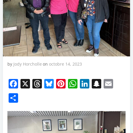
by
Jody Horcholle
on
octobre 14, 2023
Facebook
X
Threads
Bluesky
Pinterest
WhatsApp
LinkedIn
Snapch
Emai
Partager