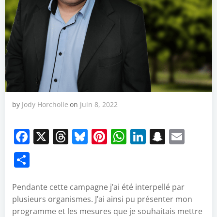
by
Jody Horcholle
on
juin 8, 2022
Facebook
X
Threads
Bluesky
Pinterest
WhatsApp
LinkedIn
Snapch
Emai
Partager
Pendante cette campagne j’ai été interpellé par
plusieurs organismes. J’ai ainsi pu présenter mon
programme et les mesures que je souhaitais mettre