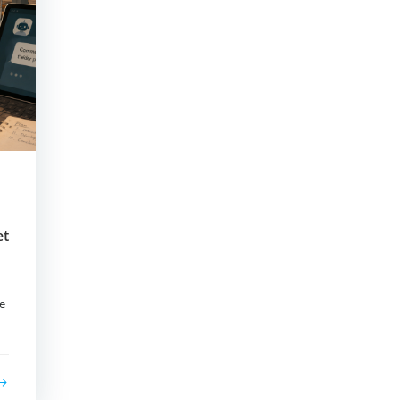
et
le