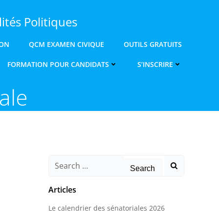
ités Politiques
ION
QCM EXAMEN CIVIQUE
OUTILS GRATUITS
FORMATION POUR CANDIDATS
S’INSCRIRE
ale
Search
for:
Articles
Le calendrier des sénatoriales 2026