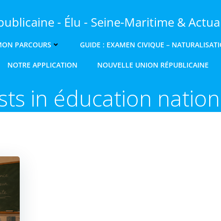
ublicaine - Élu - Seine-Maritime & Actual
MON PARCOURS
GUIDE : EXAMEN CIVIQUE – NATURALISAT
NOTRE APPLICATION
NOUVELLE UNION RÉPUBLICAINE
sts in éducation nation