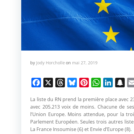
by
Jody Horcholle
on
mai 27, 2019
Facebook
X
Threads
Bluesky
Pinterest
Whats
Link
S
La liste du RN prend la première place avec 2
avec 205.213 voix de moins. Chacune de ses
l’Union Europe. Moins attendue, pour la tro
Parlement Européen. Seules trois autres list
La France Insoumise (6) et Envie d’Europe (8).