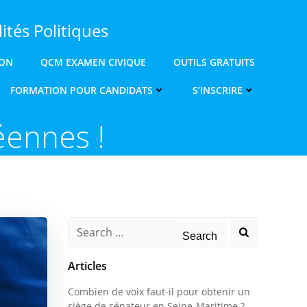
ités Politiques
ION
QCM EXAMEN CIVIQUE
OUTILS GRATUITS
FORMATION POUR CANDIDATS
S’INSCRIRE
éennes !
Search
for:
Articles
Combien de voix faut-il pour obtenir un
siège de sénateur en Seine-Maritime ?