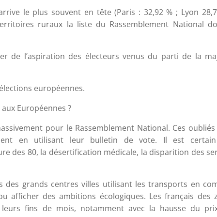
arrive le plus souvent en tête (Paris : 32,92 % ; Lyon 28,
erritoires ruraux la liste du Rassemblement National d
ier de l’aspiration des électeurs venus du parti de la ma
s élections européennes.
x aux Européennes ?
 massivement pour le Rassemblement National. Ces oubliés 
nt en utilisant leur bulletin de vote. Il est certai
e des 80, la désertification médicale, la disparition des se
sés des grands centres villes utilisant les transports en 
 ou afficher des ambitions écologiques. Les français des 
r leurs fins de mois, notamment avec la hausse du pri