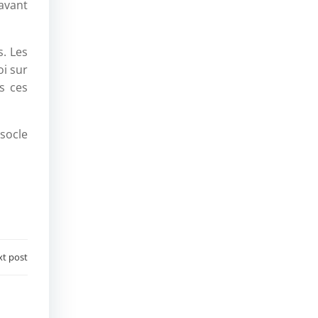
 avant
. Les
oi sur
s ces
socle
t post