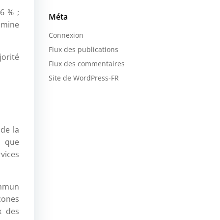
76 % ;
Méta
omine
Connexion
Flux des publications
jorité
Flux des commentaires
Site de WordPress-FR
de la
n que
rvices
commun
zones
x des